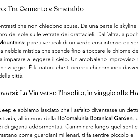
cro: Tra Cemento e Smeraldo
ontrasti che non chiedono scusa. Da una parte lo skyline 
'oro del sole sulle vetrate dei grattacieli. Dall'altra, a poch
Mountains
: pareti verticali di un verde così intenso da se
a nebbia mistica che scende fino a toccare le chiome de
ca imparare a leggere il cielo. Un arcobaleno improvviso
essaggio. È la natura che ti ricorda chi comanda davvero
della città.
varsi: La Via verso l'Insolito, in viaggio alle Ha
ep e abbiamo lasciato che l’asfalto diventasse un detta
trada, all'interno della 
Ho’omaluhia Botanical Garden
, 
di di giganti addormentati. Camminare lungo quel sentier
stano come guardiani millenari, ti fa sentire piccolo e, 