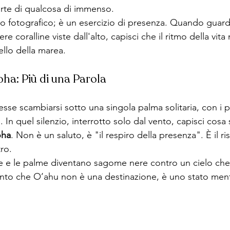
rte di qualcosa di immenso.
o fotografico; è un esercizio di presenza. Quando guard
iere coralline viste dall'alto, capisci che il ritmo della vit
ello della marea.
oha: Più di una Parola
se scambiarsi sotto una singola palma solitaria, con i pi
o. In quel silenzio, interrotto solo dal vento, capisci cosa 
oha
. Non è un saluto, è "il respiro della presenza". È il ri
tro.
e e le palme diventano sagome nere contro un cielo che
conto che O’ahu non è una destinazione, è uno stato ment