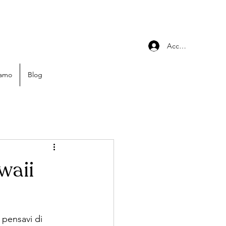
Accedi
iamo
Blog
waii
 pensavi di 