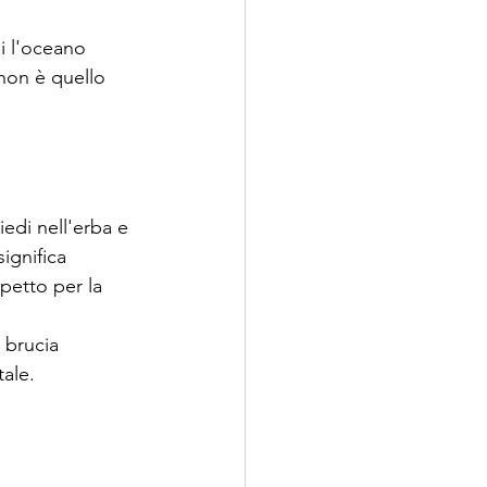
i l'oceano 
a non è quello 
edi nell'erba e 
significa 
spetto per la 
 brucia 
ale.