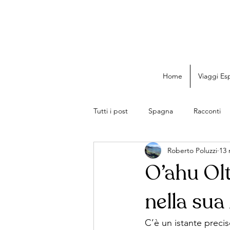
Home
Viaggi Esp
Tutti i post
Spagna
Racconti
Roberto Poluzzi
13
O’ahu Olt
nella sua
C’è un istante precis