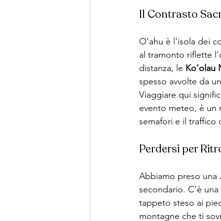
Il Contrasto Sa
O’ahu è l'isola dei c
al tramonto riflette l
distanza, le 
Ko’olau 
spesso avvolte da un
Viaggiare qui signifi
evento meteo, è un m
semafori e il traffico 
Perdersi per Ritro
Abbiamo preso una Je
secondario. C’è una s
tappeto steso ai pie
montagne che ti sovra