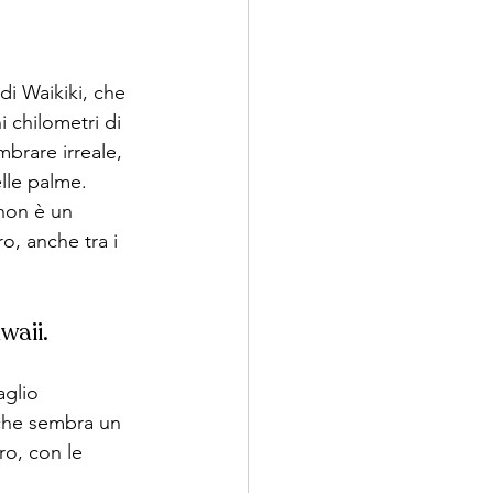
di Waikiki, che 
i chilometri di 
mbrare irreale, 
lle palme.
 non è un 
, anche tra i 
waii.
glio 
che sembra un 
o, con le 