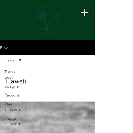
Blog
Hawaii
Tutti i
post
Hawaii
Spagna
Racconti
VIiaggi
all'estero
Viaggi
all'estero
Hawaii