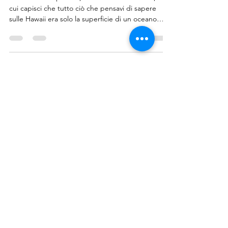
Primordiale
C’è un istante preciso, atterrando a Honolulu, in
cui capisci che tutto ciò che pensavi di sapere
sulle Hawaii era solo la superficie di un oceano
molto più profondo. Se cerchi i cocktail con
l'ombrellino e il lusso asettico, sei nel posto
sbagliato. Se invece cerchi il Mana, quella forza
vitale che i polinesiani sentono scorrere nelle vene
della terra, allora benvenuto a casa.
Seguici su Instagram
@viaggiology