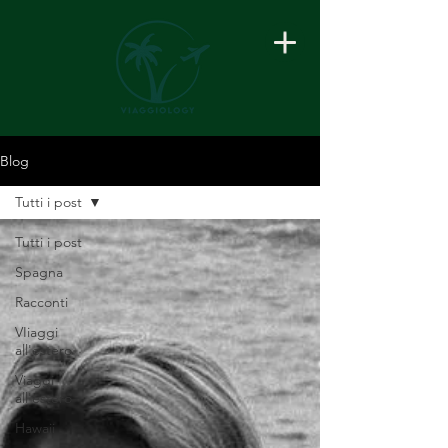
Blog
Tutti i post
Tutti i post
Spagna
Racconti
VIiaggi
all'estero
Viaggi
all'estero
Hawaii