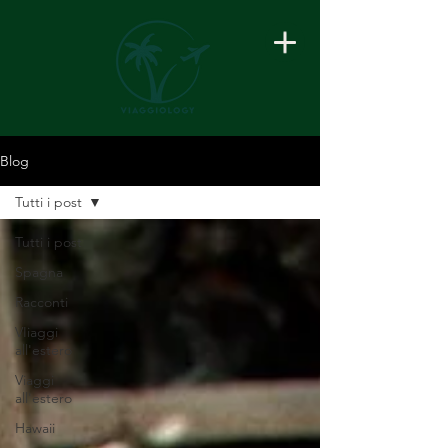
Blog
Tutti i post
Tutti i post
Spagna
Racconti
VIiaggi
all'estero
Viaggi
all'estero
Hawaii